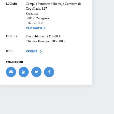
Correo electrónico o Usuario
Campus Fundación Ibercaja Carretera de
LUGAR:
PRESAS
Cogullada, 127
LTROS
Zaragoza
50014, Zaragoza
Contraseña
¿Olvidaste tu contraseña?
976 971 988
R
VER MAPA
MOSTRAR
Precio básico : 2315,00 €
PRECIO:
S DE
Clientes Ibercaja : 1850,00 €
ACCEDER
WEB:
VISITAR
COMPARTIR