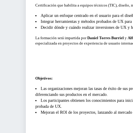
Para Gerentes, Directivos y Responsables de
Certificación que habilita a equipos técnicos (TIC), diseño,
Área
VENTAS Y MERCADOS
Aplicar un enfoque centrado en el usuario para el diseñ
Para Emprendedores
SECTOR AGROALIMENTARIO
Integrar herramientas y métodos probados de UX para me
Para profesionales
Decidir dónde y cuándo realizar inversiones de UX y h
Para Pymes
La formación será impartida por
Daniel Torres Burriel
y
Alf
especializada en proyectos de experiencia de usuario interna
Objetivos:
Las organizaciones mejoran las tasas de éxito de sus pr
diferenciando sus productos en el mercado.
Los participantes obtienen los conocimientos para inic
probada de UX.
Mejoran el ROI de los proyectos, lanzando al mercado