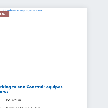
RTA
king talent: Construir equipos
ores
15/09/2026
Martes, de 18.30 a 20.30 h.
: