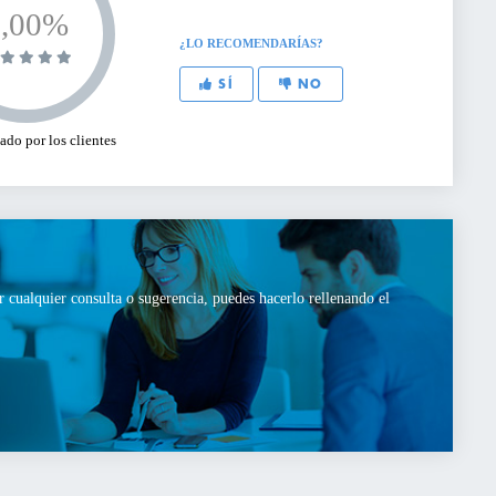
0,00%
¿LO RECOMENDARÍAS?
SÍ
NO
do por los clientes
r cualquier consulta o sugerencia, puedes hacerlo rellenando el