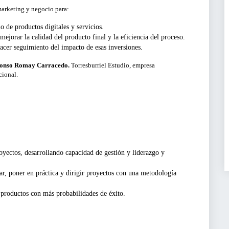
 marketing y negocio para:
SERVICIOS PARA EM
LIMPIAR FI
o de productos digitales y servicios.
ACTIVIDADES ONLINE
jorar la calidad del producto final y la eficiencia del proceso.
acer seguimiento del impacto de esas inversiones.
BUSCA
ARTÍCULOS Y VÍDEOS
onso Romay Carracedo.
Torresburriel Estudio, empresa
cional.
SERVICIO DE OFERTA
EMPLEO
oyectos, desarrollando capacidad de gestión y liderazgo y
iar, poner en práctica y dirigir proyectos con una metodología
 productos con más probabilidades de éxito.