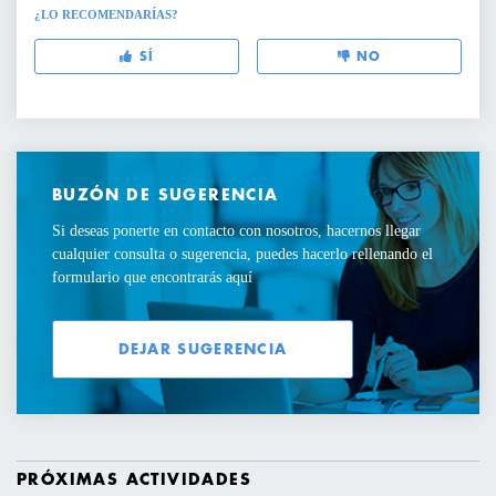
¿LO RECOMENDARÍAS?
SÍ
NO
BUZÓN DE SUGERENCIA
Si deseas ponerte en contacto con nosotros, hacernos llegar
cualquier consulta o sugerencia, puedes hacerlo rellenando el
formulario que encontrarás aquí
DEJAR SUGERENCIA
PRÓXIMAS ACTIVIDADES