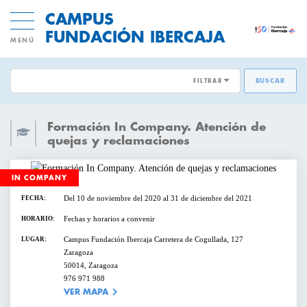
CAMPUS
FUNDACIÓN IBERCAJA
MENÚ
FILTRAR
BUSCAR
ÁREAS EMPRESARIALES:
ACTIVIDADES GRATUITAS
Formación In Company. Atención de
DESARROLLO DE PERSONAS
quejas y reclamaciones
INNOVACION Y MODELOS DE
CICLOS Y PROGRAMAS
NEGOCIO
IN COMPANY
Del 10 de noviembre del 2020 al 31 de diciembre del 2021
FECHA:
CONFERENCIAS Y MESAS REDONDAS
TRANSFORMACIÓN DIGITAL
Fechas y horarios a convenir
HORARIO:
DIRECCIÓN Y ESTRATEGIA
Campus Fundación Ibercaja Carretera de Cogullada, 127
LUGAR:
CURSOS Y TALLERES
Zaragoza
50014, Zaragoza
EMPRESAS SOSTENIBLES
976 971 988
PRESENTACIONES
VER MAPA
VENTAS Y MERCADOS