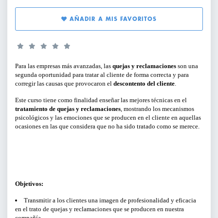
SERVICIOS PARA EMPRESAS
AÑADIR A MIS FAVORITOS
PERFILES:
ACTIVIDADES ONLINE
PARA GERENTES, DIRECTIVOS Y
RESPONSABLES DE ÁREA
ARTÍCULOS Y VÍDEOS
Para las empresas más avanzadas, las
quejas y reclamaciones
son una
segunda oportunidad para tratar al cliente de forma correcta y para
corregir las causas que provocaron el
descontento del cliente
.
PARA EMPRENDEDORES
SERVICIO DE OFERTAS DE EMPLEO
Este curso tiene como finalidad enseñar las mejores técnicas en el
tratamiento de quejas y reclamaciones
, mostrando los mecanismos
PARA PROFESIONALES
psicológicos y las emociones que se producen en el cliente en aquellas
ocasiones en las que considera que no ha sido tratado como se merece.
PARA PYMES
TIPO DE CONTENIDO:
Objetivos:
CICLOS Y PROGRAMAS
Transmitir a los clientes una imagen de profesionalidad y eficacia
en el trato de quejas y reclamaciones que se producen en nuestra
CONFERENCIAS Y MESAS REDONDAS
compañía.