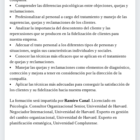
Comprender las diferencias psicológicas entre objeciones, quejas y
reclamaciones.
CURSOS Y TALLERES
Profesionalizar al personal a cargo del tratamiento y manejo de las
sugerencias, quejas y reclamaciones de los clientes.
PRESENTACIONES
Analizar la importancia del descontento del cliente y las
repercusiones que se producen en la fidelización de clientes para
nuestra empresa.
SERVICIOS PARA EMPRESAS
Adecuar el trato personal a los diferentes tipos de personas y
situaciones, según sus características individuales y sociales.
ACTIVIDADES ONLINE
Conocer las técnicas más eficaces que se aplican en el tratamiento
de quejas y reclamaciones.
Manejar las quejas y reclamaciones como elementos de diagnóstico,
ARTICULOS Y VIDEOS
corrección y mejora a tener en consideración por la dirección de la
compañía.
Aplicar las técnicas más adecuadas para conseguir la satisfacción de
los clientes y su fidelización hacia nuestra empresa.
PERÍODO
La formación será impartida por
Ramiro Canal
. Licenciado en
Del
Psicología. Consultor Organizacional Senior, Universidad de Harvard.
Negociador Internacional, Universidad de Harvard. Experto en gestión
del cambio organizacional, Universidad de Harvard. Experto en
al
planificación estratégica, Universidad Complutense.
LIMPIAR FILTROS