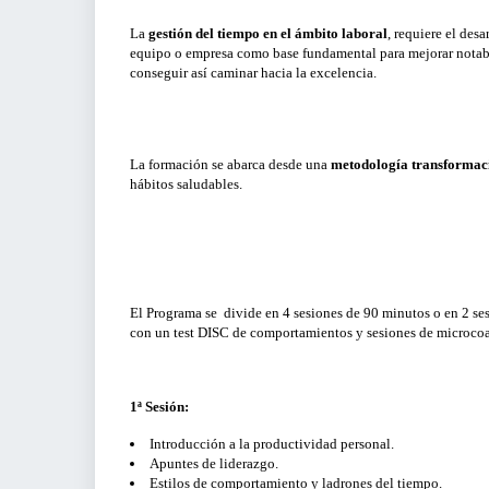
Para Gerentes, Directivos y Responsables de
Área
VENTAS Y MERCADOS
La
gestión del tiempo en el ámbito laboral
, requiere el des
equipo o empresa como base fundamental para mejorar notabl
Para Emprendedores
conseguir así caminar hacia la excelencia.
SECTOR AGROALIMENTARIO
Para profesionales
Para Pymes
La formación se abarca desde una
metodología transformac
hábitos saludables.
El Programa se divide en 4 sesiones de 90 minutos o en 2 s
con un test DISC de comportamientos y sesiones de microcoa
1ª Sesión:
Introducción a la productividad personal.
Apuntes de liderazgo.
Estilos de comportamiento y ladrones del tiempo.