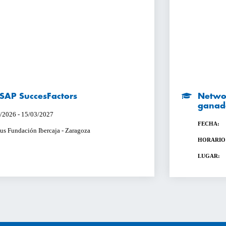
n SAP SuccesFactors
Networ
ganad
/2026 - 15/03/2027
FECHA:
s Fundación Ibercaja - Zaragoza
HORARIO
LUGAR: