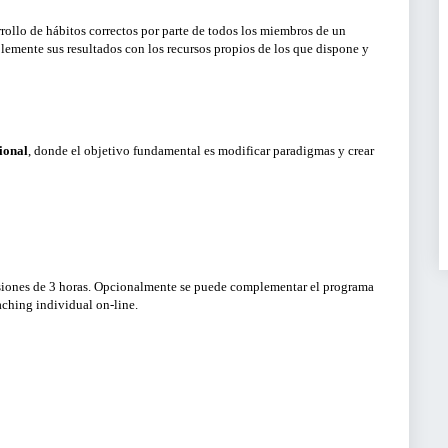
SERVICIOS PARA EM
arrollo de hábitos correctos por parte de todos los miembros de un
LIMPIAR FI
emente sus resultados con los recursos propios de los que dispone y
ACTIVIDADES ONLINE
BUSCA
ARTÍCULOS Y VÍDEOS
ional
, donde el objetivo fundamental es modificar paradigmas y crear
SERVICIO DE OFERTA
EMPLEO
esiones de 3 horas. Opcionalmente se puede complementar el programa
ching individual on-line.