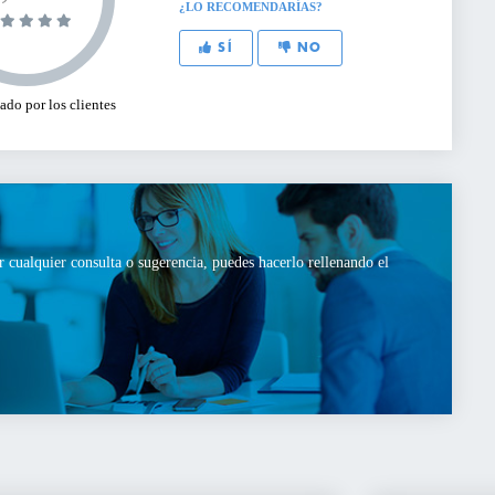
¿LO RECOMENDARÍAS?
SÍ
NO
do por los clientes
r cualquier consulta o sugerencia, puedes hacerlo rellenando el