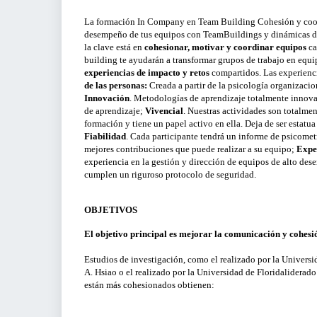
Para Gerentes, Directivos y Responsables de
Área
VENTAS Y MERCADOS
La formación In Company en Team Building Cohesión y coor
desempeño de tus equipos con TeamBuildings y dinámicas de
Para Emprendedores
la clave está en
cohesionar, motivar y coordinar equipos
ca
SECTOR AGROALIMENTARIO
Para profesionales
building te ayudarán a transformar grupos de trabajo en equi
experiencias de impacto y retos
compartidos. Las experienc
Para Pymes
de las personas:
Creada a partir de la psicología organizacio
Innovación
. Metodologías de aprendizaje totalmente innova
de aprendizaje;
Vivencial
. Nuestras actividades son totalme
formación y tiene un papel activo en ella. Deja de ser estatua
Fiabilidad
. Cada participante tendrá un informe de psicometr
mejores contribuciones que puede realizar a su equipo;
Expe
experiencia en la gestión y dirección de equipos de alto de
cumplen un riguroso protocolo de seguridad.
OBJETIVOS
El objetivo principal es mejorar la comunicación y cohesi
Estudios de investigación, como el realizado por la Univers
A. Hsiao o el realizado por la Universidad de Floridaliderado
están más cohesionados obtienen: