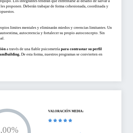
quipo. Los integrantes tendrán que enfrentarse al desafío de salvar a
s les proponen. Deberán trabajar de forma cohesionada, coordinada y
ropuestos.
opios limites mentales y eliminarán miedos y creencias limitantes. Un
 autoestima, autocreencia y fortalecer su propio autoconcepto. Sin
nal.
ción
a través de una fiable psicometría
para contrastar su perfil
eamBuilding.
De esta forma, nuestros programas se convierten en
VALORACIÓN MEDIA:
0,00%