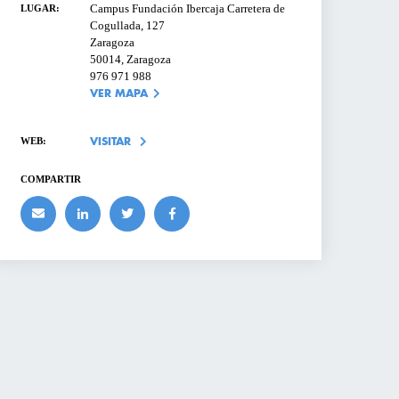
Campus Fundación Ibercaja Carretera de
LUGAR:
Correo electrónico o Usuario
Cogullada, 127
PRESAS
LTROS
Zaragoza
50014, Zaragoza
976 971 988
Contraseña
¿Olvidaste tu contraseña?
R
VER MAPA
MOSTRAR
S DE
WEB:
VISITAR
ACCEDER
COMPARTIR