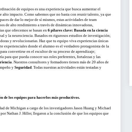
SERVICIOS PARA EM
dinación de equipos es una experiencia que busca aumentar el
LIMPIAR FI
 alto impacto. Como sabemos que no basta con reunir talento, ya que
paces de dar lo mejor de sí mismos, estas actividades de team
ACTIVIDADES ONLINE
pos de alto rendimiento a través de dinámicas innovadoras,
BUSCA
ias que ofrecemos se basan en
6 pilares clave: Basada en la ciencia
ARTÍCULOS Y VÍDEOS
nal y la neurociencia. Basados en rigurosos estudios de investigación;
doras y revolucionarias. Haz que tu equipo viva experiencias únicas
SERVICIO DE OFERTA
nte experienciales donde el alumno es el verdadero protagonista de la
EMPLEO
 para convertirse en el escultor de su proceso de aprendizaje;
ía para que pueda conocer sus roles preferentes, fortalezas y las
riencia
. Nuestros consultores y formadores tienen más de 20 años de
sempeño y
Seguridad
. Todas nuestras actividades están testadas y
ón de los equipos para hacerlos más productivos.
idad de Michigan a cargo de los investigadores Jason Huang y Michael
 por Nathan J. Hiller, llegaron a la conclusión de que los equipos que