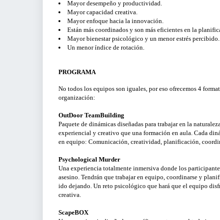
Mayor desempeño y productividad.
Mayor capacidad creativa.
Mayor enfoque hacia la innovación.
Están más coordinados y son más eficientes en la planific
Mayor bienestar psicológico y un menor estrés percibido.
Un menor índice de rotación.
PROGRAMA
No todos los equipos son iguales, por eso ofrecemos 4 formato
organización:
OutDoor TeamBuilding
Paquete de dinámicas diseñadas para trabajar en la naturale
experiencial y creativo que una formación en aula. Cada diná
en equipo: Comunicación, creatividad, planificación, coordin
Psychological Murder
Una experiencia totalmente inmersiva donde los participante
asesino. Tendrán que trabajar en equipo, coordinarse y planifi
ido dejando. Un reto psicológico que hará que el equipo disfr
creativa.
ScapeBOX