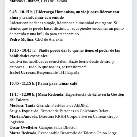
Marcos J. Ibáñez
, CEO de Takoda
9.45 - 10.15 h. | Liderazgo Humanista, un viaje para liderar con
BUSCAR
alma y transformar con sentido
Liderar con poder es simple, liderar con humanidad es urgente. Si
sientes que se puede hacer distinto… aquí puedes encontrar un punto
de partida y una brújula para crear camino.
Pedro Molina
, CEO de Ataraxia
10.15 - 10.45 h. | ⁠Nadie puede dar lo que no tiene: el poder de las
habilidades esenciales
Cultiva tus habilidades esenciales. Hazte fuerte desde dentro, y
entonces… todo lo que toques, se transformará
Isabel Correas
, Responsable THT España
10.45 - 11.15 h. | Pausa para tomar café
11.15 - 12.00 h. | Mesa Redonda: Experiencia de éxito en la Gestión
del Talento
Modera: Tania Grande
, Presidenta de AEDIPE.
Sergio Izquierdo
, Director de Personas en Colchones Relax.
Marian Amorós
, Directora RRHH Corporativo en Carreras Grupo
logístico.
Oscar Ovelleiro
, Campus Saica Director.
Marta Redrado
, Responsable Desarrollo de Talento Grupo Jorge