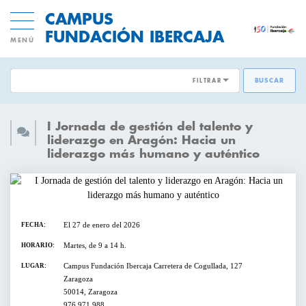
CAMPUS
FUNDACIÓN IBERCAJA
MENÚ
FILTRAR
BUSCAR
ÁREAS EMPRESARIALES:
ACTIVIDADES GRATUITAS
I Jornada de gestión del talento y
DESARROLLO DE PERSONAS
liderazgo en Aragón: Hacia un
liderazgo más humano y auténtico
INNOVACION Y MODELOS DE
CICLOS Y PROGRAMAS
NEGOCIO
CONFERENCIAS Y MESAS REDONDAS
TRANSFORMACIÓN DIGITAL
El 27 de enero del 2026
FECHA:
DIRECCIÓN Y ESTRATEGIA
CURSOS Y TALLERES
Martes, de 9 a 14 h.
HORARIO:
Campus Fundación Ibercaja Carretera de Cogullada, 127
EMPRESAS SOSTENIBLES
LUGAR:
Zaragoza
PRESENTACIONES
50014, Zaragoza
VENTAS Y MERCADOS
976 971 988