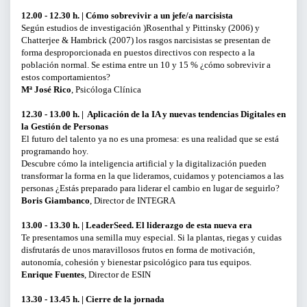
12.00 - 12.30 h. | Cómo sobrevivir a un jefe/a narcisista
Según estudios de investigación )Rosenthal y Pittinsky (2006) y
Chatterjee & Hambrick (2007) los rasgos narcisistas se presentan de
forma desproporcionada en puestos directivos con respecto a la
población normal. Se estima entre un 10 y 15 % ¿cómo sobrevivir a
estos comportamientos?
Mª José Rico
, Psicóloga Clínica
12.30 - 13.00 h. | Aplicación de la IA y nuevas tendencias Digitales en
la Gestión de Personas
El futuro del talento ya no es una promesa: es una realidad que se está
programando hoy.
Descubre cómo la inteligencia artificial y la digitalización pueden
transformar la forma en la que lideramos, cuidamos y potenciamos a las
personas ¿Estás preparado para liderar el cambio en lugar de seguirlo?
Boris Giambanco
, Director de INTEGRA
13.00 - 13.30 h. | LeaderSeed. El liderazgo de esta nueva era
Te presentamos una semilla muy especial. Si la plantas, riegas y cuidas
disfrutarás de unos maravillosos frutos en forma de motivación,
autonomía, cohesión y bienestar psicológico para tus equipos.
Enrique Fuentes
, Director de ESIN
13.30 - 13.45 h. | Cierre de la jornada