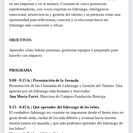
en sus empresas y en sí mismos. Constará de cinco ponencias
transformadoras, con voces expertas en liderazgo, inteligencia
CURSOS Y TALLERES
emocional, neurociencia y gestión del talento y se presenta como una
oportunidad para reflexionar, conectar y evolucionar hacia un
liderazgo más consciente y eficaz.
PRESENTACIONES
SERVICIOS PARA EMPRESAS
OBJETIVOS
Aprender cómo liderar personas, gestionar equipos o prepararte para
ACTIVIDADES ONLINE
hacerlo con impacto.
ARTICULOS Y VIDEOS
PROGRAMA
9.00 - 9.15 h. | Presentación de la Jornada
Presentación de las I Jornadas de Liderazgo y Gestión del Talento. Una
PERÍODO
apuesta por un liderazgo más humano e innovador
Ana María Farré
, Directora de Campus Fundación Ibercaja.
Del
9.15 - 9.45 h. | Qué aprender del liderazgo de los lobos
El verdadero liderazgo no consiste en imponerse desde el frente sino en
al
guiar desde atrás, cuidar de los más débiles y avanzar hacia nuestra
misión juntos en manada ¿ qué más podemos aprender del liderazgo de
LIMPIAR FILTROS
los lobos?.