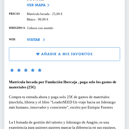
VER MAPA
SERVICIOS PARA EMPRESAS
Matrícula becada : 25,00 €
PRECIO:
Básico : 90,00 €
PERFILES:
ACTIVIDADES ONLINE
Líderes con sentido
DIRIGIDO A:
PARA GERENTES, DIRECTIVOS Y
RESPONSABLES DE ÁREA
ARTÍCULOS Y VÍDEOS
WEB:
VISITAR
PARA EMPRENDEDORES
AÑADIR A MIS FAVORITOS
SERVICIO DE OFERTAS DE EMPLEO
PARA PROFESIONALES
PARA PYMES
Matrícula becada por Fundación Ibercaja , paga solo los gastos de
materiales (25€)
Compra tu entrada ahora y paga solo 25€ de gastos de materiales
TIPO DE CONTENIDO:
(mochila, libreta y el libro “LeaderSEED Un viaje hacia un liderazgo
más humano, innovador y consciente”, escrito por Enrique Fuentes
CICLOS Y PROGRAMAS
La I Jornada de gestión del talento y liderazgo de Aragón, es una
CONFERENCIAS Y MESAS REDONDAS
experiencia para quienes quieren marcar la diferencia en sus equipos,