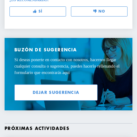
¿LO RECOMENDARÍAS?
SÍ
NO
BUZÓN DE SUGERENCIA
Si deseas ponerte en contacto con nosotros, hacernos llegar
cualquier consulta o sugerencia, puedes hacerlo rellenando el
formulario que encontrarás aquí
DEJAR SUGERENCIA
PRÓXIMAS ACTIVIDADES