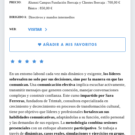
Alumni Campus Fundación Ibercaja y Clientes Ibercaja : 700,00 €
PRECIO:
SERVICIOS PARA EMPRESAS
Básico : 850,00 €
Directivos y mandos intermedios
DIRIGIDO A:
PERFILES:
ACTIVIDADES ONLINE
WEB:
VISITAR
PARA GERENTES, DIRECTIVOS Y
RESPONSABLES DE ÁREA
ARTÍCULOS Y VÍDEOS
AÑADIR A MIS FAVORITOS
PARA EMPRENDEDORES
SERVICIO DE OFERTAS DE EMPLEO
PARA PROFESIONALES
En un entorno laboral cada vez más dinámico y exigente,
los líderes
sobresalen no solo por sus decisiones, sino por la manera en que las
PARA PYMES
comunican.
Una
comunicación efectiva
implica escuchar activamente,
transmitir mensajes que generen conexión, manejar conversaciones
complejas y construir confianza. Este curso
impartido por Sara
Ferreras
, fundadora de Trimtab, consultora especializada en
TIPO DE CONTENIDO:
crecimiento y decrecimiento en procesos de transformación cultural,
tiene por objetivo que líderes y profesionales
fortalezcan sus
habilidades comunicativas,
adaptándolas a su función, estilo personal
CICLOS Y PROGRAMAS
y las demandas de sus equipos. La
metodología combina sesiones
presenciales
con un enfoque altamente
participativo
. Se trabaja a
CONFERENCIAS Y MESAS REDONDAS
través de
dinámicas, casos reales, simulaciones y ejercicios en grupo
,