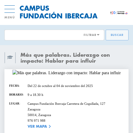
CAMPUS
FUNDACIÓN IBERCAJA
MENÚ
FILTRAR
BUSCAR
ÁREAS EMPRESARIALES:
ACTIVIDADES GRATUITAS
Más que palabras. Liderazgo con
DESARROLLO DE PERSONAS
impacto: Hablar para influir
INNOVACION Y MODELOS DE
CICLOS Y PROGRAMAS
NEGOCIO
Del 22 de octubre al 04 de noviembre del 2025
FECHA:
CONFERENCIAS Y MESAS REDONDAS
TRANSFORMACIÓN DIGITAL
9 a 18.30 h
HORARIO:
DIRECCIÓN Y ESTRATEGIA
Campus Fundación Ibercaja Carretera de Cogullada, 127
LUGAR:
CURSOS Y TALLERES
Zaragoza
50014, Zaragoza
EMPRESAS SOSTENIBLES
976 971 988
PRESENTACIONES
VER MAPA
VENTAS Y MERCADOS