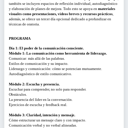
también se incluyen espacios de reflexión individual, autodiagnóstico
y elaboración de planes de mejora. Todo esto se apoya en
materiales
CURSOS Y TALLERES
visuales como presentaciones, videos breves y recursos prácticos
,
además, se ofrece un tercer día opcional dedicado a profundizar en
técnicas de oratoria.
PRESENTACIONES
SERVICIOS PARA EMPRESAS
PROGRAMA
Día 1: El poder de la comunicación consciente.
ACTIVIDADES ONLINE
Módulo 1: La comunicación como herramienta de liderazgo.
Comunicar: más allá de las palabras.
Estilos de comunicación y su impacto.
ARTICULOS Y VIDEOS
Liderazgo y comunicación: cómo se potencian mutuamente.
Autodiagnóstico de estilo comunicativo.
Módulo 2: Escucha y presencia.
PERÍODO
Escuchar para comprender, no solo para responder.
Obstáculos.
Del
La presencia del líder en la conversación.
Ejercicios de escucha y feedback real.
al
Módulo 3: Claridad, intención y mensaje.
Cómo estructurar un mensaje claro y con impacto.
LIMPIAR FILTROS
Comunicación verbal y no verbal alineadas.