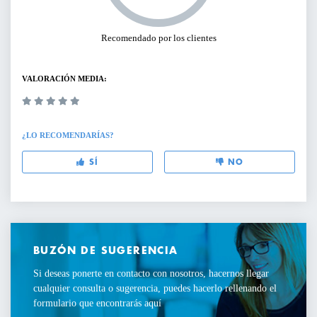
Recomendado por los clientes
VALORACIÓN MEDIA:
¿LO RECOMENDARÍAS?
SÍ
NO
BUZÓN DE SUGERENCIA
Si deseas ponerte en contacto con nosotros, hacernos llegar
cualquier consulta o sugerencia, puedes hacerlo rellenando el
formulario que encontrarás aquí