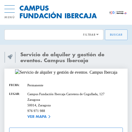
CAMPUS
FUNDACIÓN IBERCAJA
MENÚ
FILTRAR
BUSCAR
ÁREAS EMPRESARIALES:
ACTIVIDADES GRATUITAS
Servicio de alquiler y gestión de
DESARROLLO DE PERSONAS
eventos. Campus Ibercaja
INNOVACION Y MODELOS DE
CICLOS Y PROGRAMAS
NEGOCIO
Permanente
FECHA:
CONFERENCIAS Y MESAS REDONDAS
TRANSFORMACIÓN DIGITAL
Campus Fundación Ibercaja Carretera de Cogullada, 127
LUGAR:
Zaragoza
DIRECCIÓN Y ESTRATEGIA
CURSOS Y TALLERES
50014, Zaragoza
976 971 988
EMPRESAS SOSTENIBLES
VER MAPA
PRESENTACIONES
VENTAS Y MERCADOS