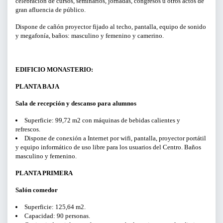
celebración de cursos, seminarios, jornadas, congresos u otros actos de
gran afluencia de público.
CURSOS Y TALLERES
Dispone de cañón proyector fijado al techo, pantalla, equipo de sonido
y megafonía, baños: masculino y femenino y camerino.
PRESENTACIONES
SERVICIOS PARA EMPRESAS
EDIFICIO MONASTERIO:
PLANTA BAJA
ACTIVIDADES ONLINE
Sala de recepción y descanso para alumnos
ARTICULOS Y VIDEOS
Superficie: 99,72 m2 con máquinas de bebidas calientes y
refrescos.
Dispone de conexión a Internet por wifi, pantalla, proyector portátil
y equipo informático de uso libre para los usuarios del Centro. Baños
PERÍODO
masculino y femenino.
Del
PLANTA PRIMERA
al
Salón comedor
Superficie: 125,64 m2.
LIMPIAR FILTROS
Capacidad: 90 personas.