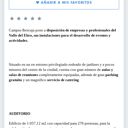
AÑADIR A MIS FAVORITOS
SERVICIOS PARA EMPRESAS
PERFILES:
ACTIVIDADES ONLINE
Campus Ibercaja pone a
disposición de empresas y profesionales del
PARA GERENTES, DIRECTIVOS Y
Valle del Ebro, sus instalaciones para el desarrollo de eventos y
RESPONSABLES DE ÁREA
ARTÍCULOS Y VÍDEOS
actividades.
PARA EMPRENDEDORES
SERVICIO DE OFERTAS DE EMPLEO
PARA PROFESIONALES
Situado en un en entorno privilegiado rodeado de jardines y a pocos
minutos del centro de la ciudad, cuenta con gran número de
aulas y
salas de reuniones
completamente equipadas, además de gran
parking
PARA PYMES
gratuito
y un magnífico
servicio de catering
.
TIPO DE CONTENIDO:
CICLOS Y PROGRAMAS
AUDITORIO
Edificio de 1.057,12 m2 con capacidad para 276 personas, para la
CONFERENCIAS Y MESAS REDONDAS