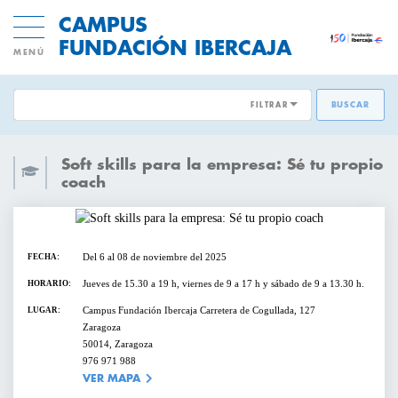
CAMPUS
FUNDACIÓN IBERCAJA
MENÚ
FILTRAR
BUSCAR
ÁREAS EMPRESARIALES:
ACTIVIDADES GRATUITAS
Soft skills para la empresa: Sé tu propio
DESARROLLO DE PERSONAS
coach
INNOVACION Y MODELOS DE
CICLOS Y PROGRAMAS
NEGOCIO
Del 6 al 08 de noviembre del 2025
FECHA:
CONFERENCIAS Y MESAS REDONDAS
TRANSFORMACIÓN DIGITAL
Jueves de 15.30 a 19 h, viernes de 9 a 17 h y sábado de 9 a 13.30 h.
HORARIO:
DIRECCIÓN Y ESTRATEGIA
Campus Fundación Ibercaja Carretera de Cogullada, 127
LUGAR:
CURSOS Y TALLERES
Zaragoza
50014, Zaragoza
EMPRESAS SOSTENIBLES
976 971 988
PRESENTACIONES
VER MAPA
VENTAS Y MERCADOS