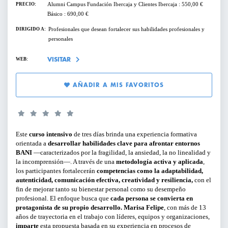
Alumni Campus Fundación Ibercaja y Clientes Ibercaja : 550,00 €
PRECIO:
SERVICIOS PARA EMPRESAS
Básico : 690,00 €
Profesionales que desean fortalecer sus habilidades profesionales y
DIRIGIDO A:
PERFILES:
personales
ACTIVIDADES ONLINE
PARA GERENTES, DIRECTIVOS Y
WEB:
VISITAR
RESPONSABLES DE ÁREA
ARTÍCULOS Y VÍDEOS
AÑADIR A MIS FAVORITOS
PARA EMPRENDEDORES
SERVICIO DE OFERTAS DE EMPLEO
PARA PROFESIONALES
Este
curso intensivo
de tres días brinda una experiencia formativa
PARA PYMES
orientada a
desarrollar habilidades clave para afrontar entornos
BANI
—caracterizados por la fragilidad, la ansiedad, la no linealidad y
la incomprensión—. A través de una
metodología activa y aplicada
,
los participantes fortalecerán
competencias como la adaptabilidad,
TIPO DE CONTENIDO:
autenticidad, comunicación efectiva, creatividad y resiliencia,
con el
fin de mejorar tanto su bienestar personal como su desempeño
profesional. El enfoque busca que
cada persona se convierta en
CICLOS Y PROGRAMAS
protagonista de su propio desarrollo.
Marisa Felipe
, con más de 13
años de trayectoria en el trabajo con líderes, equipos y organizaciones,
CONFERENCIAS Y MESAS REDONDAS
imparte
esta propuesta basada en su experiencia en procesos de