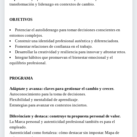
transformación y liderazgo en contextos de cambio.
CURSOS Y TALLERES
OBJETIVOS
PRESENTACIONES
Potenciar el autoliderazgo para tomar decisiones conscientes en
entornos complejos.
SERVICIOS PARA EMPRESAS
Construir una identidad profesional auténtica y diferenciadora.
Fomentar relaciones de confianza en el trabajo.
Desarrollar la creatividad y resiliencia para innovar y afrontar retos.
ACTIVIDADES ONLINE
Integrar hábitos que promuevan el bienestar emocional y el
equilibrio profesional.
ARTICULOS Y VIDEOS
PROGRAMA
Adáptate y avanza: claves para gestionar el cambio y crecer.
PERÍODO
Autoconocimiento para la toma de decisiones.
Flexibilidad y mentalidad de aprendizaje.
Del
Estrategias para avanzar en contextos inciertos.
al
Diferénciate y destaca: construye tu propuesta personal de valor.
La Marca personal y autenticidad profesional también es para el
empleado.
LIMPIAR FILTROS
Autenticidad como fortaleza: cómo destacar sin impostar. Mapa de