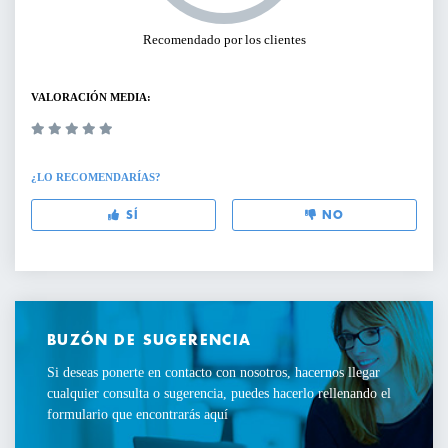
Recomendado por los clientes
VALORACIÓN MEDIA:
¿LO RECOMENDARÍAS?
SÍ
NO
BUZÓN DE SUGERENCIA
Si deseas ponerte en contacto con nosotros, hacernos llegar
cualquier consulta o sugerencia, puedes hacerlo rellenando el
formulario que encontrarás aquí