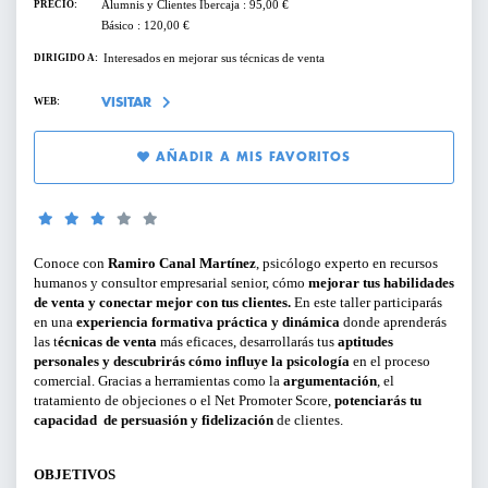
Alumnis y Clientes Ibercaja : 95,00 €
PRECIO:
SERVICIOS PARA EMPRESAS
Básico : 120,00 €
Interesados en mejorar sus técnicas de venta
DIRIGIDO A:
PERFILES:
ACTIVIDADES ONLINE
WEB:
VISITAR
PARA GERENTES, DIRECTIVOS Y
RESPONSABLES DE ÁREA
ARTÍCULOS Y VÍDEOS
AÑADIR A MIS FAVORITOS
PARA EMPRENDEDORES
SERVICIO DE OFERTAS DE EMPLEO
PARA PROFESIONALES
Conoce con
Ramiro Canal Martínez
, psicólogo experto en recursos
humanos y consultor empresarial senior, cómo
mejorar tus habilidades
PARA PYMES
de venta y conectar mejor con tus clientes.
En este taller participarás
en una
experiencia formativa práctica y dinámica
donde aprenderás
las t
écnicas de venta
más eficaces, desarrollarás tus
aptitudes
personales y descubrirás cómo influye la psicología
en el proceso
comercial. Gracias a herramientas como la
argumentación
, el
TIPO DE CONTENIDO:
tratamiento de objeciones o el Net Promoter Score,
potenciarás tu
capacidad de persuasión y fidelización
de clientes.
CICLOS Y PROGRAMAS
OBJETIVOS
CONFERENCIAS Y MESAS REDONDAS