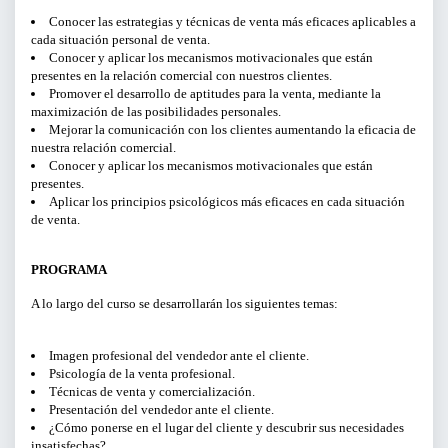
Conocer las estrategias y técnicas de venta más eficaces aplicables a
cada situación personal de venta.
CURSOS Y TALLERES
Conocer y aplicar los mecanismos motivacionales que están
presentes en la relación comercial con nuestros clientes.
PRESENTACIONES
Promover el desarrollo de aptitudes para la venta, mediante la
maximización de las posibilidades personales.
Mejorar la comunicación con los clientes aumentando la eficacia de
SERVICIOS PARA EMPRESAS
nuestra relación comercial.
Conocer y aplicar los mecanismos motivacionales que están
ACTIVIDADES ONLINE
presentes.
Aplicar los principios psicológicos más eficaces en cada situación
de venta.
ARTICULOS Y VIDEOS
PROGRAMA
PERÍODO
A lo largo del curso se desarrollarán los siguientes temas:
Del
Imagen profesional del vendedor ante el cliente.
Psicología de la venta profesional.
al
Técnicas de venta y comercialización.
Presentación del vendedor ante el cliente.
¿Cómo ponerse en el lugar del cliente y descubrir sus necesidades
LIMPIAR FILTROS
insatisfechas?.