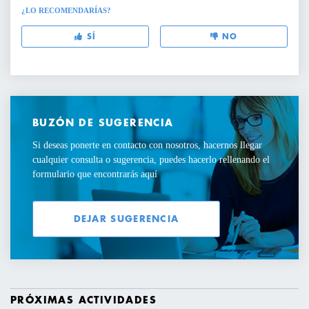
¿LO RECOMENDARÍAS?
SÍ
NO
BUZÓN DE SUGERENCIA
Si deseas ponerte en contacto con nosotros, hacernos llegar
cualquier consulta o sugerencia, puedes hacerlo rellenando el
formulario que encontrarás aquí
DEJAR SUGERENCIA
PRÓXIMAS ACTIVIDADES