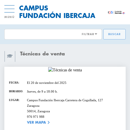
CAMPUS
FUNDACIÓN IBERCAJA
MENÚ
FILTRAR
BUSCAR
ÁREAS EMPRESARIALES:
ACTIVIDADES GRATUITAS
Técnicas de venta
DESARROLLO DE PERSONAS
INNOVACION Y MODELOS DE
CICLOS Y PROGRAMAS
NEGOCIO
El 20 de noviembre del 2025
FECHA:
CONFERENCIAS Y MESAS REDONDAS
TRANSFORMACIÓN DIGITAL
Jueves, de 9 a 18.00 h.
HORARIO:
DIRECCIÓN Y ESTRATEGIA
Campus Fundación Ibercaja Carretera de Cogullada, 127
LUGAR:
CURSOS Y TALLERES
Zaragoza
50014, Zaragoza
EMPRESAS SOSTENIBLES
976 971 988
PRESENTACIONES
VER MAPA
VENTAS Y MERCADOS