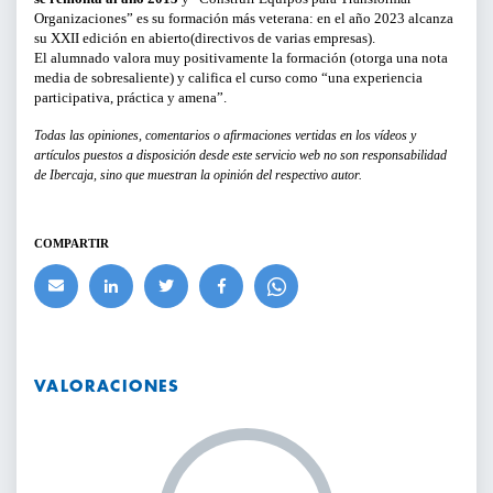
Organizaciones” es su formación más veterana: en el año 2023 alcanza
su XXII edición en abierto(directivos de varias empresas).
CURSOS Y TALLERES
El alumnado valora muy positivamente la formación (otorga una nota
media de sobresaliente) y califica el curso como “una experiencia
PRESENTACIONES
participativa, práctica y amena”.
Todas las opiniones, comentarios o afirmaciones vertidas en los vídeos y
SERVICIOS PARA EMPRESAS
artículos puestos a disposición desde este servicio web no son responsabilidad
de Ibercaja, sino que muestran la opinión del respectivo autor.
ACTIVIDADES ONLINE
COMPARTIR
ARTICULOS Y VIDEOS
PERÍODO
Del
VALORACIONES
al
LIMPIAR FILTROS