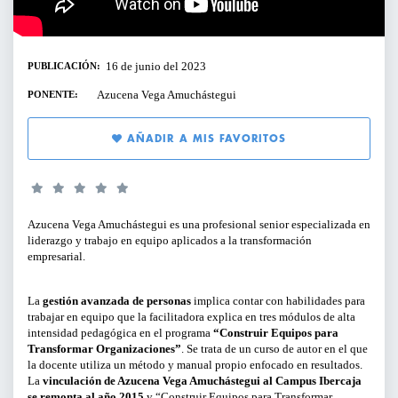
SERVICIOS PARA EMPRESAS
PERFILES:
16 de junio del 2023
PUBLICACIÓN:
ACTIVIDADES ONLINE
Azucena Vega Amuchástegui
PONENTE:
PARA GERENTES, DIRECTIVOS Y
RESPONSABLES DE ÁREA
ARTÍCULOS Y VÍDEOS
AÑADIR A MIS FAVORITOS
PARA EMPRENDEDORES
SERVICIO DE OFERTAS DE EMPLEO
PARA PROFESIONALES
Azucena Vega Amuchástegui es una profesional senior especializada en
liderazgo y trabajo en equipo aplicados a la transformación
PARA PYMES
empresarial.
La
gestión avanzada de personas
implica contar con habilidades para
TIPO DE CONTENIDO:
trabajar en equipo que la facilitadora explica en tres módulos de alta
intensidad pedagógica en el programa
“Construir Equipos para
Transformar Organizaciones”
. Se trata de un curso de autor en el que
CICLOS Y PROGRAMAS
la docente utiliza un método y manual propio enfocado en resultados.
La
vinculación de Azucena Vega Amuchástegui al Campus Ibercaja
CONFERENCIAS Y MESAS REDONDAS
se remonta al año 2015
y “Construir Equipos para Transformar