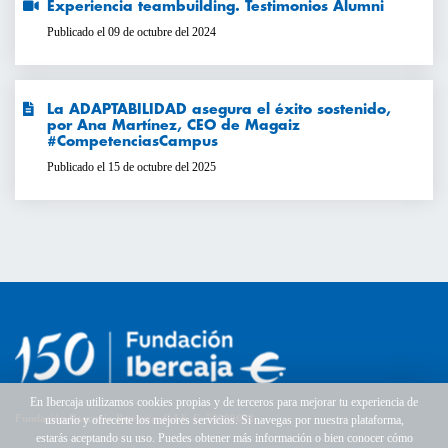
Experiencia teambuilding. Testimonios Alumni
Publicado el 09 de octubre del 2024
La ADAPTABILIDAD asegura el éxito sostenido,
por Ana Martínez, CEO de Magaiz
#CompetenciasCampus
Publicado el 15 de octubre del 2025
En Ibercaja utilizamos cookies propias y de terceros para mejorar tu experiencia de
Fundación Bancaria Ibercaja. C.I.F. G-50000652.
usuario y ofrecerte los mejores servicios. Si navegas por nuestra plataforma,
estarás aceptando su uso. Puedes obtener más información o bien conocer cómo