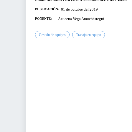
Para Gerentes, Directivos y Responsables de
Área
VENTAS Y MERCADOS
01 de octubre del 2019
PUBLICACIÓN:
Para Emprendedores
Azucena Vega Amuchástegui
PONENTE:
SECTOR AGROALIMENTARIO
Para profesionales
Para Pymes
Gestión de equipos
Trabajo en equipo