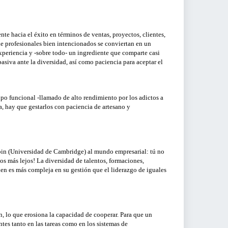
Correo electrónico o Usuario
PRESAS
LTROS
nte hacia el éxito en términos de ventas, proyectos, clientes,
de profesionales bien intencionados se conviertan en un
Contraseña
¿Olvidaste tu contraseña?
R
periencia y -sobre todo- un ingrediente que comparte casi
siva ante la diversidad, así como paciencia para aceptar el
MOSTRAR
S DE
ACCEDER
ipo funcional -llamado de alto rendimiento por los adictos a
a, hay que gestarlos con paciencia de artesano y
lbin (Universidad de Cambridge) al mundo empresarial: tú no
s más lejos! La diversidad de talentos, formaciones,
bien es más compleja en su gestión que el liderazgo de iguales
n, lo que erosiona la capacidad de cooperar. Para que un
tes tanto en las tareas como en los sistemas de