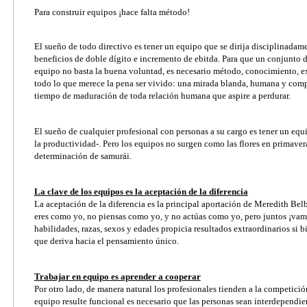
Para construir equipos ¡hace falta método!
SERVICIOS PARA EM
LIMPIAR FI
El sueño de todo directivo es tener un equipo que se dirija disciplinadame
ACTIVIDADES ONLINE
beneficios de doble dígito e incremento de ebitda. Para que un conjunto 
BUSCA
equipo no basta la buena voluntad, es necesario método, conocimiento, ex
ARTÍCULOS Y VÍDEOS
todo lo que merece la pena ser vivido: una mirada blanda, humana y compa
tiempo de maduración de toda relación humana que aspire a perdurar.
SERVICIO DE OFERTA
EMPLEO
El sueño de cualquier profesional con personas a su cargo es tener un equ
la productividad-. Pero los equipos no surgen como las flores en primaver
determinación de samurái.
La clave de los equipos es la aceptación de la diferencia
La aceptación de la diferencia es la principal aportación de Meredith Be
eres como yo, no piensas como yo, y no actúas como yo, pero juntos ¡vamo
habilidades, razas, sexos y edades propicia resultados extraordinarios si 
que deriva hacia el pensamiento único.
Trabajar en equipo es aprender a cooperar
Por otro lado, de manera natural los profesionales tienden a la competició
equipo resulte funcional es necesario que las personas sean interdependien