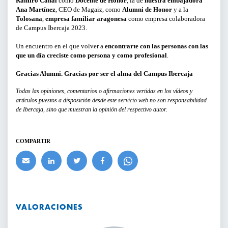
Ramiro Canal
como
Docente de Honor
, la de
nuestra embajadora
Ana Martínez
, CEO de Magaiz, como
Alumni de Honor
y a la
Tolosana
,
empresa familiar aragonesa
como empresa colaboradora
CURSOS Y TALLERES
de Campus Ibercaja 2023.
PRESENTACIONES
Un encuentro en el que volver a
encontrarte con las personas con las
que un día creciste como persona y como profesional
.
SERVICIOS PARA EMPRESAS
Gracias Alumni. Gracias por ser el alma del Campus Ibercaja
ACTIVIDADES ONLINE
Todas las opiniones, comentarios o afirmaciones vertidas en los vídeos y
artículos puestos a disposición desde este servicio web no son responsabilidad
de Ibercaja, sino que muestran la opinión del respectivo autor.
ARTICULOS Y VIDEOS
COMPARTIR
PERÍODO
Del
al
VALORACIONES
LIMPIAR FILTROS