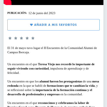
SERVICIOS PARA EMPRESAS
12 de junio del 2023
PUBLICACIÓN:
PERFILES:
ACTIVIDADES ONLINE
AÑADIR A MIS FAVORITOS
PARA GERENTES, DIRECTIVOS Y
RESPONSABLES DE ÁREA
ARTÍCULOS Y VÍDEOS
PARA EMPRENDEDORES
SERVICIO DE OFERTAS DE EMPLEO
El 31 de mayo tuvo lugar el II Encuentro de la Comunidad Alumni de
Campus Ibercaja.
PARA PROFESIONALES
Un encuentro en el que
Teresa Viejo nos recordó lo importante de
PARA PYMES
seguir viviendo con curiosidad
, impulsora de aprendizaje y de
felicidad.
Un encuentro en que los
alumni fueron los protagonistas
de una
mesa
TIPO DE CONTENIDO:
redonda
en la que se habló de
formaciones que te cambian la vida
, y
se reflexionó sobre la
importancia de la formación continua y el
desarrollo de profesionales y empresas
en la comunidad.
CICLOS Y PROGRAMAS
Un encuentro en el que
reconocimos y celebramos la labor de
CONFERENCIAS Y MESAS REDONDAS