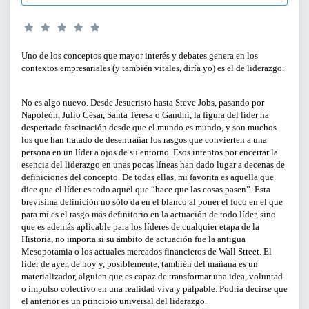
SERVICIOS PARA EMPRESAS
PERFILES:
ACTIVIDADES ONLINE
Uno de los conceptos que mayor interés y debates genera en los
contextos empresariales (y también vitales, diría yo) es el de liderazgo.
PARA GERENTES, DIRECTIVOS Y
RESPONSABLES DE ÁREA
ARTÍCULOS Y VÍDEOS
No es algo nuevo. Desde Jesucristo hasta Steve Jobs, pasando por
Napoleón, Julio César, Santa Teresa o Gandhi, la figura del líder ha
PARA EMPRENDEDORES
despertado fascinación desde que el mundo es mundo, y son muchos
SERVICIO DE OFERTAS DE EMPLEO
los que han tratado de desentrañar los rasgos que convierten a una
persona en un líder a ojos de su entorno. Esos intentos por encerrar la
PARA PROFESIONALES
esencia del liderazgo en unas pocas líneas han dado lugar a decenas de
definiciones del concepto. De todas ellas, mi favorita es aquella que
PARA PYMES
dice que el líder es todo aquel que “hace que las cosas pasen”. Esta
brevísima definición no sólo da en el blanco al poner el foco en el que
para mí es el rasgo más definitorio en la actuación de todo líder, sino
que es además aplicable para los líderes de cualquier etapa de la
Historia, no importa si su ámbito de actuación fue la antigua
TIPO DE CONTENIDO:
Mesopotamia o los actuales mercados financieros de Wall Street. El
líder de ayer, de hoy y, posiblemente, también del mañana es un
CICLOS Y PROGRAMAS
materializador, alguien que es capaz de transformar una idea, voluntad
o impulso colectivo en una realidad viva y palpable. Podría decirse que
el anterior es un principio universal del liderazgo.
CONFERENCIAS Y MESAS REDONDAS