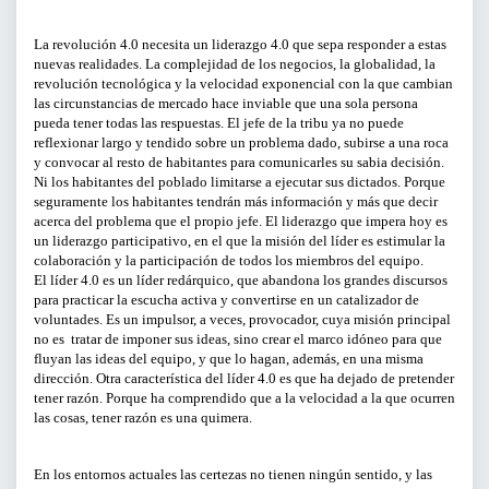
CURSOS Y TALLERES
La revolución 4.0 necesita un liderazgo 4.0 que sepa responder a estas
nuevas realidades. La complejidad de los negocios, la globalidad, la
revolución tecnológica y la velocidad exponencial con la que cambian
PRESENTACIONES
las circunstancias de mercado hace inviable que una sola persona
pueda tener todas las respuestas. El jefe de la tribu ya no puede
reflexionar largo y tendido sobre un problema dado, subirse a una roca
SERVICIOS PARA EMPRESAS
y convocar al resto de habitantes para comunicarles su sabia decisión.
Ni los habitantes del poblado limitarse a ejecutar sus dictados. Porque
ACTIVIDADES ONLINE
seguramente los habitantes tendrán más información y más que decir
acerca del problema que el propio jefe. El liderazgo que impera hoy es
un liderazgo participativo, en el que la misión del líder es estimular la
ARTICULOS Y VIDEOS
colaboración y la participación de todos los miembros del equipo.
El líder 4.0 es un líder redárquico, que abandona los grandes discursos
para practicar la escucha activa y convertirse en un catalizador de
voluntades. Es un impulsor, a veces, provocador, cuya misión principal
PERÍODO
no es tratar de imponer sus ideas, sino crear el marco idóneo para que
fluyan las ideas del equipo, y que lo hagan, además, en una misma
Del
dirección. Otra característica del líder 4.0 es que ha dejado de pretender
tener razón. Porque ha comprendido que a la velocidad a la que ocurren
al
las cosas, tener razón es una quimera.
LIMPIAR FILTROS
En los entornos actuales las certezas no tienen ningún sentido, y las