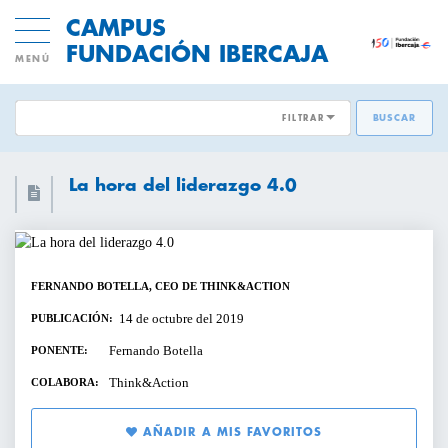
CAMPUS
FUNDACIÓN IBERCAJA
MENÚ
FILTRAR
BUSCAR
ÁREAS EMPRESARIALES:
ACTIVIDADES GRATUITAS
La hora del liderazgo 4.0
DESARROLLO DE PERSONAS
INNOVACION Y MODELOS DE
CICLOS Y PROGRAMAS
NEGOCIO
FERNANDO BOTELLA, CEO DE THINK&ACTION
CONFERENCIAS Y MESAS REDONDAS
TRANSFORMACIÓN DIGITAL
14 de octubre del 2019
PUBLICACIÓN:
DIRECCIÓN Y ESTRATEGIA
Fernando Botella
PONENTE:
CURSOS Y TALLERES
Think&Action
COLABORA:
EMPRESAS SOSTENIBLES
PRESENTACIONES
AÑADIR A MIS FAVORITOS
VENTAS Y MERCADOS