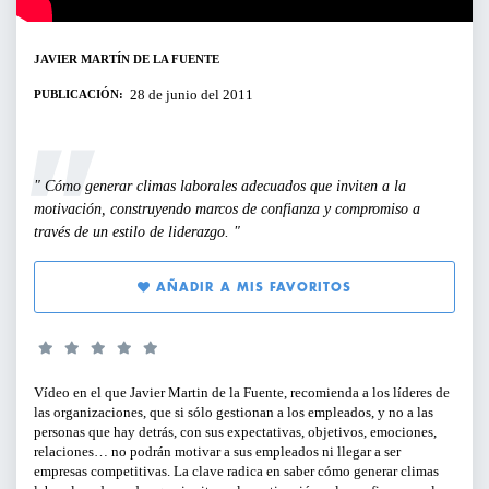
SERVICIOS PARA EMPRESAS
JAVIER MARTÍN DE LA FUENTE
PERFILES:
ACTIVIDADES ONLINE
28 de junio del 2011
PUBLICACIÓN:
PARA GERENTES, DIRECTIVOS Y
RESPONSABLES DE ÁREA
ARTÍCULOS Y VÍDEOS
Cómo generar climas laborales adecuados que inviten a la
PARA EMPRENDEDORES
motivación, construyendo marcos de confianza y compromiso a
SERVICIO DE OFERTAS DE EMPLEO
través de un estilo de liderazgo.
PARA PROFESIONALES
AÑADIR A MIS FAVORITOS
PARA PYMES
TIPO DE CONTENIDO:
Vídeo en el que Javier Martin de la Fuente, recomienda a los líderes de
las organizaciones, que si sólo gestionan a los empleados, y no a las
personas que hay detrás, con sus expectativas, objetivos, emociones,
CICLOS Y PROGRAMAS
relaciones… no podrán motivar a sus empleados ni llegar a ser
empresas competitivas. La clave radica en saber cómo generar climas
CONFERENCIAS Y MESAS REDONDAS