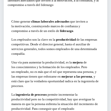
laborales adecuados que inviten a la motivación, a la confianza, y al
compromiso a través del liderazgo
CURSOS Y TALLERES
PRESENTACIONES
Cómo generar
climas laborales adecuados
que inviten a
la motivación, construyendo marcos de confianza y
compromiso a través de un estilo de
liderazgo
.
SERVICIOS PARA EMPRESAS
Los
empleados
son la clave en la
productividad
de las empresas
ACTIVIDADES ONLINE
competitivas. Desde el director general, hasta el auxiliar de
servicios generales, todos somos empleados de una determinada
compañía.
ARTICULOS Y VIDEOS
Una vía para aumentar la productividad, es la
mejora
de
los conocimientos y la formación de los empleados. Pero
un empleado, no es más que el rol que representa una persona, y
PERÍODO
las empresas tienen que esforzarse en
mejorar a las persona
, y
está claro que la verdadera oportunidad radica en la ingeniería de
Del
procesos.
al
La
ingeniería de procesos
permite incrementar la
productividad pero no la competitividad, hay que averiguar la
manera en que la persona enfrenta la situación del incremento de
LIMPIAR FILTROS
productividad. Para conseguir que el empleado