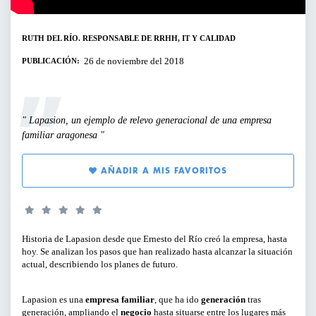
SERVICIOS PARA EMPRESAS
RUTH DEL RÍO. RESPONSABLE DE RRHH, IT Y CALIDAD
PERFILES:
ACTIVIDADES ONLINE
26 de noviembre del 2018
PUBLICACIÓN:
PARA GERENTES, DIRECTIVOS Y
RESPONSABLES DE ÁREA
ARTÍCULOS Y VÍDEOS
Lapasion, un ejemplo de relevo generacional de una empresa
PARA EMPRENDEDORES
familiar aragonesa
SERVICIO DE OFERTAS DE EMPLEO
PARA PROFESIONALES
AÑADIR A MIS FAVORITOS
PARA PYMES
Historia de Lapasion desde que Ernesto del Río creó la empresa, hasta
TIPO DE CONTENIDO:
hoy. Se analizan los pasos que han realizado hasta alcanzar la situación
actual, describiendo los planes de futuro.
CICLOS Y PROGRAMAS
Lapasion
es una
empresa familiar
, que ha ido
generación
tras
CONFERENCIAS Y MESAS REDONDAS
generación, ampliando el
negocio
hasta situarse entre los lugares más