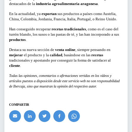
destacados de la
industria agroalimentaria aragonesa
.
CURSOS Y TALLERES
En la actualidad, ya
exportan
sus productos a países como Austrlia,
China, Colombia, Jordania, Francia, Italia, Portugal, o Reino Unido.
PRESENTACIONES
Han conseguido recuperar
recetas tradicionales
, como es el caso del
turrón blando, los susos o las pastas de té, y las han incorporado a sus
SERVICIOS PARA EMPRESAS
productos
.
Destaca su nueva sección de
venta online
, siempre pensando en
ACTIVIDADES ONLINE
mejorar
el producto y la
calidad
, basándose en las
recetas
tradicionales y apostando por conseguir la forma de satisfacer al
cliente
.
ARTICULOS Y VIDEOS
Todas las opiniones, comentarios o afirmaciones vertidas en los vídeos y
artículos puestos a disposición desde este servicio web no son responsabilidad
de Ibercaja, sino que muestran la opinión del respectivo autor.
PERÍODO
Del
COMPARTIR
al
LIMPIAR FILTROS