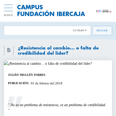
CAMPUS
FUNDACIÓN IBERCAJA
MENÚ
FILTRAR
BUSCAR
ÁREAS EMPRESARIALES:
ACTIVIDADES GRATUITAS
¿Resistencia al cambio... o falta de
DESARROLLO DE PERSONAS
credibilidad del líder?
INNOVACION Y MODELOS DE
CICLOS Y PROGRAMAS
NEGOCIO
JULIÁN TRULLÉN TORRES
CONFERENCIAS Y MESAS REDONDAS
TRANSFORMACIÓN DIGITAL
01 de febrero del 2018
PUBLICACIÓN:
DIRECCIÓN Y ESTRATEGIA
CURSOS Y TALLERES
EMPRESAS SOSTENIBLES
No es un problema de resistencia, es un problema de credibilidad.
PRESENTACIONES
VENTAS Y MERCADOS