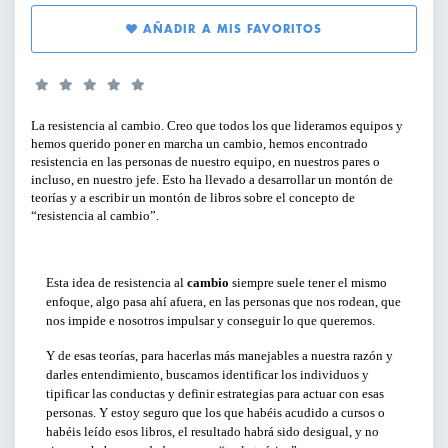
SERVICIOS PARA EMPRESAS
AÑADIR A MIS FAVORITOS
PERFILES:
ACTIVIDADES ONLINE
PARA GERENTES, DIRECTIVOS Y
La resistencia al cambio. Creo que todos los que lideramos equipos y
RESPONSABLES DE ÁREA
ARTÍCULOS Y VÍDEOS
hemos querido poner en marcha un cambio, hemos encontrado
resistencia en las personas de nuestro equipo, en nuestros pares o
PARA EMPRENDEDORES
incluso, en nuestro jefe. Esto ha llevado a desarrollar un montón de
SERVICIO DE OFERTAS DE EMPLEO
teorías y a escribir un montón de libros sobre el concepto de
“resistencia al cambio”.
PARA PROFESIONALES
PARA PYMES
Esta idea de resistencia al
cambio
siempre suele tener el mismo
enfoque, algo pasa ahí afuera, en las personas que nos rodean, que
nos impide e nosotros impulsar y conseguir lo que queremos.
TIPO DE CONTENIDO:
Y de esas teorías, para hacerlas más manejables a nuestra razón y
darles entendimiento, buscamos identificar los individuos y
tipificar las conductas y definir estrategias para actuar con esas
CICLOS Y PROGRAMAS
personas. Y estoy seguro que los que habéis acudido a cursos o
habéis leído esos libros, el resultado habrá sido desigual, y no
CONFERENCIAS Y MESAS REDONDAS