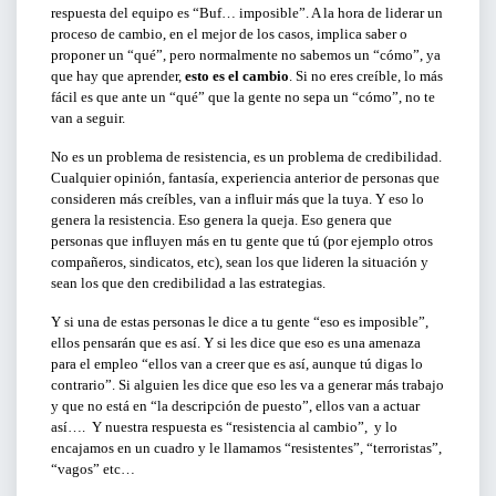
respuesta del equipo es “Buf… imposible”. A la hora de liderar un
proceso de cambio, en el mejor de los casos, implica saber o
proponer un “qué”, pero normalmente no sabemos un “cómo”, ya
que hay que aprender,
esto es el cambio
. Si no eres creíble, lo más
fácil es que ante un “qué” que la gente no sepa un “cómo”, no te
van a seguir.
No es un problema de resistencia, es un problema de credibilidad.
Cualquier opinión, fantasía, experiencia anterior de personas que
consideren más creíbles, van a influir más que la tuya. Y eso lo
genera la resistencia. Eso genera la queja. Eso genera que
personas que influyen más en tu gente que tú (por ejemplo otros
compañeros, sindicatos, etc), sean los que lideren la situación y
sean los que den credibilidad a las estrategias.
Y si una de estas personas le dice a tu gente “eso es imposible”,
ellos pensarán que es así. Y si les dice que eso es una amenaza
para el empleo “ellos van a creer que es así, aunque tú digas lo
contrario”. Si alguien les dice que eso les va a generar más trabajo
y que no está en “la descripción de puesto”, ellos van a actuar
así…. Y nuestra respuesta es “resistencia al cambio”, y lo
encajamos en un cuadro y le llamamos “resistentes”, “terroristas”,
“vagos” etc…