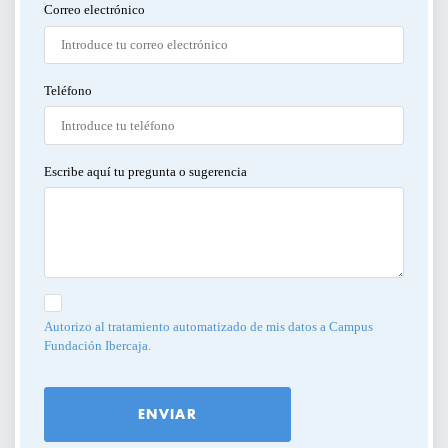
Correo electrónico
SERVICIOS PARA EMPRESAS
PERFILES:
ACTIVIDADES ONLINE
Teléfono
PARA GERENTES, DIRECTIVOS Y
RESPONSABLES DE ÁREA
ARTÍCULOS Y VÍDEOS
Escribe aquí tu pregunta o sugerencia
PARA EMPRENDEDORES
SERVICIO DE OFERTAS DE EMPLEO
PARA PROFESIONALES
PARA PYMES
Autorizo al tratamiento automatizado de mis datos a Campus
Fundación Ibercaja.
TIPO DE CONTENIDO:
CICLOS Y PROGRAMAS
ENVIAR
CONFERENCIAS Y MESAS REDONDAS