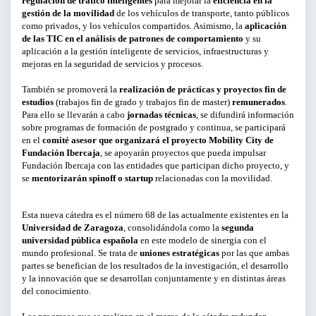
regulación de tráfico inteligentes
para mejorar la
eficiencia en la
gestión de la movilidad
de los vehículos de transporte, tanto públicos
como privados, y los vehículos compartidos. Asimismo, la
aplicación
CURSOS Y TALLERES
de las TIC en el análisis de patrones de comportamiento
y su
aplicación a la gestión inteligente de servicios, infraestructuras y
PRESENTACIONES
mejoras en la seguridad de servicios y procesos.
También se promoverá la
realización de prácticas y proyectos fin de
SERVICIOS PARA EMPRESAS
estudios
(trabajos fin de grado y trabajos fin de master)
remunerados
.
Para ello se llevarán a cabo
jornadas técnicas
, se difundirá información
ACTIVIDADES ONLINE
sobre programas de formación de postgrado y continua, se participará
en el
comité asesor que organizará el proyecto Mobility City de
Fundación Ibercaja
, se apoyarán proyectos que pueda impulsar
ARTICULOS Y VIDEOS
Fundación Ibercaja con las entidades que participan dicho proyecto, y
se
mentorizarán spinoff o startup
relacionadas con la movilidad.
PERÍODO
Esta nueva cátedra es el número 68 de las actualmente existentes en la
Universidad de Zaragoza
, consolidándola como la
segunda
Del
universidad pública
española
en este modelo de sinergia con el
mundo profesional. Se trata de
uniones estratégicas
por las que ambas
partes se benefician de los resultados de la investigación, el desarrollo
al
y la innovación que se desarrollan conjuntamente y en distintas áreas
del conocimiento.
LIMPIAR FILTROS