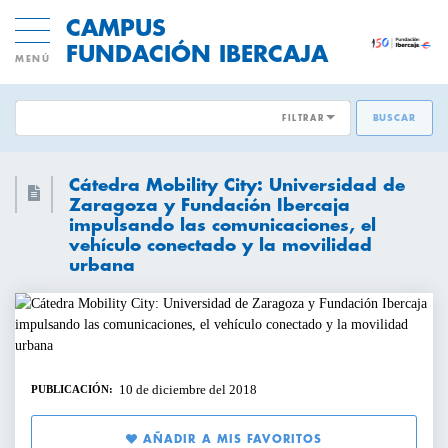
CAMPUS
FUNDACIÓN IBERCAJA
MENÚ
FILTRAR
BUSCAR
ÁREAS EMPRESARIALES:
ACTIVIDADES GRATUITAS
Cátedra Mobility City: Universidad de
DESARROLLO DE PERSONAS
Zaragoza y Fundación Ibercaja
impulsando las comunicaciones, el
INNOVACION Y MODELOS DE
CICLOS Y PROGRAMAS
vehículo conectado y la movilidad
NEGOCIO
urbana
CONFERENCIAS Y MESAS REDONDAS
TRANSFORMACIÓN DIGITAL
DIRECCIÓN Y ESTRATEGIA
CURSOS Y TALLERES
10 de diciembre del 2018
EMPRESAS SOSTENIBLES
PUBLICACIÓN:
PRESENTACIONES
VENTAS Y MERCADOS
AÑADIR A MIS FAVORITOS