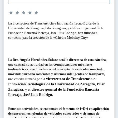
SERVICIOS PARA EMPRESAS
PERFILES:
ACTIVIDADES ONLINE
La vicerrectora de Transferencia e Innovación Tecnológica de la
Universidad de Zaragoza, Pilar Zaragoza, y el director general de la
PARA GERENTES, DIRECTIVOS Y
Fundación Bancaria Ibercaja, José Luis Rodrigo, han firmado el
RESPONSABLES DE ÁREA
ARTÍCULOS Y VÍDEOS
convenio para la creación de la «Cátedra Mobility City»
PARA EMPRENDEDORES
SERVICIO DE OFERTAS DE EMPLEO
PARA PROFESIONALES
La
Dra. Angela Hernández Solana
será la
directora de esta cátedra
,
que centrará su actividad en las
comunicaciones móviles e
inalámbricas
relacionadas con el concepto de
vehículo conectado
,
PARA PYMES
movilidad urbana sostenible
y
sistemas inteligentes de transporte,
una cátedra firmada por l
a
vicerrectora de Transferencia e
Innovación Tecnológica de la Universidad de Zaragoza, Pilar
Zaragoza
, y el
director general de la Fundación Bancaria
TIPO DE CONTENIDO:
Ibercaja, José Luis Rodrigo.
CICLOS Y PROGRAMAS
Entre sus actividades, se encontrará el
fomento de I+D+i en aplicación
de sensores
,
tecnologías de vehículos conectados
y
sistemas de
CONFERENCIAS Y MESAS REDONDAS