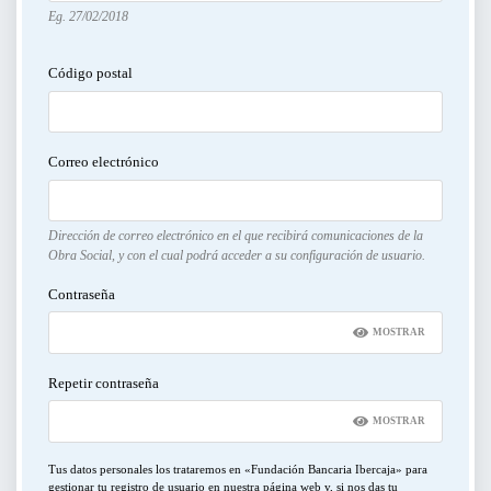
Eg. 27/02/2018
CURSOS Y TALLERES
Código postal
PRESENTACIONES
SERVICIOS PARA EMPRESAS
Correo electrónico
ACTIVIDADES ONLINE
Dirección de correo electrónico en el que recibirá comunicaciones de la
ARTICULOS Y VIDEOS
Obra Social, y con el cual podrá acceder a su configuración de usuario.
Contraseña
PERÍODO
MOSTRAR
Del
Repetir contraseña
al
MOSTRAR
Tus datos personales los trataremos en «Fundación Bancaria Ibercaja» para
LIMPIAR FILTROS
gestionar tu registro de usuario en nuestra página web y, si nos das tu