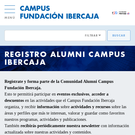
CAMPUS
FUNDACIÓN IBERCAJA
MENÚ
FILTRAR
BUSCAR
ÁREAS EMPRESARIALES:
REGISTRO ALUMNI CAMPUS
ACTIVIDADES GRATUITAS
DESARROLLO DE PERSONAS
IBERCAJA
INNOVACION Y MODELOS DE
CICLOS Y PROGRAMAS
NEGOCIO
Regístrate y forma parte de la Comunidad Alumni Campus
Fundación Ibercaja.
CONFERENCIAS Y MESAS REDONDAS
TRANSFORMACIÓN DIGITAL
Esto te permitirá participar en
eventos exclusivos
,
acceder a
descuentos
en las actividades que el Campus Fundación Ibercaja
DIRECCIÓN Y ESTRATEGIA
CURSOS Y TALLERES
organiza, y recibir
información
sobre
actividades y recursos
sobre las
áreas y perfiles que más te interesan, valorar y guardar como favoritos
EMPRESAS SOSTENIBLES
nuestros programas, actividades y publicaciones.
PRESENTACIONES
También
recibirás periódicamente nuestra newsletter
con información
VENTAS Y MERCADOS
actualizada sobre nuestras actividades y contenidos.