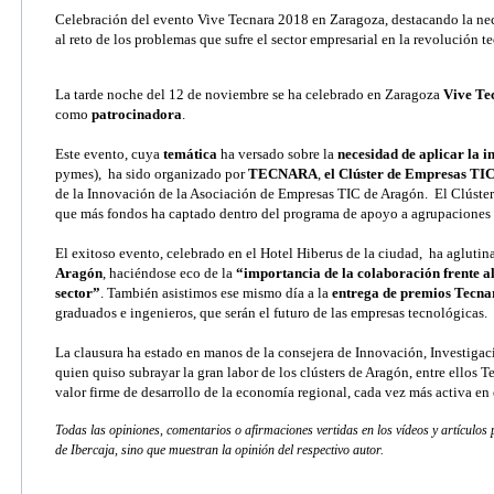
Celebración del evento Vive Tecnara 2018 en Zaragoza, destacando la nec
SERVICIOS PARA EM
al reto de los problemas que sufre el sector empresarial en la revolución t
LIMPIAR FI
ACTIVIDADES ONLINE
La tarde noche del 12 de noviembre se ha celebrado en Zaragoza
Vive Te
BUSCA
como
patrocinadora
.
ARTÍCULOS Y VÍDEOS
Este evento, cuya
temática
ha versado sobre la
necesidad de aplicar la in
SERVICIO DE OFERTA
pymes), ha sido organizado por
TECNARA
,
el Clúster de Empresas TI
EMPLEO
de la Innovación de la Asociación de Empresas TIC de Aragón. El Clúste
que más fondos ha captado dentro del programa de apoyo a agrupaciones e
El exitoso evento, celebrado en el Hotel Hiberus de la ciudad, ha agluti
Aragón
, haciéndose eco de la
“importancia de la colaboración frente al
sector”
. También asistimos ese mismo día a la
entrega de premios Tecna
graduados e ingenieros, que serán el futuro de las empresas tecnológicas.
La clausura ha estado en manos de la consejera de Innovación, Investigac
quien quiso subrayar la gran labor de los clústers de Aragón, entre ellos T
valor firme de desarrollo de la economía regional, cada vez más activa en
Todas las opiniones, comentarios o afirmaciones vertidas en los vídeos y artículos
de Ibercaja, sino que muestran la opinión del respectivo autor.