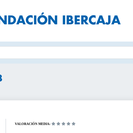
NDACIÓN IBERCAJA
TIPO DE CONTENIDO:
PERÍODO
Ciclos y programas
Del
al
Conferencias y mesas redondas
ERENTES, DIRECTIVOS Y
ACTIVIDADES GRATUI
8
Cursos y talleres
SABLES DE ÁREA
CICLOS Y PROGRAMA
Presentaciones
EMPRENDEDORES
Servicios para empresas
CONFERENCIAS Y ME
ROFESIONALES
REDONDAS
Actividades Online
Articulos y videos
PYMES
CURSOS Y TALLERES
VALORACIÓN MEDIA:
PRESENTACIONES