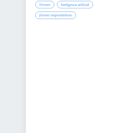
Para Gerentes, Directivos y Responsables de
Jóvenes
Inteligencia artificial
Área
VENTAS Y MERCADOS
jóvenes emprendedores
Para Emprendedores
SECTOR AGROALIMENTARIO
Para profesionales
Para Pymes