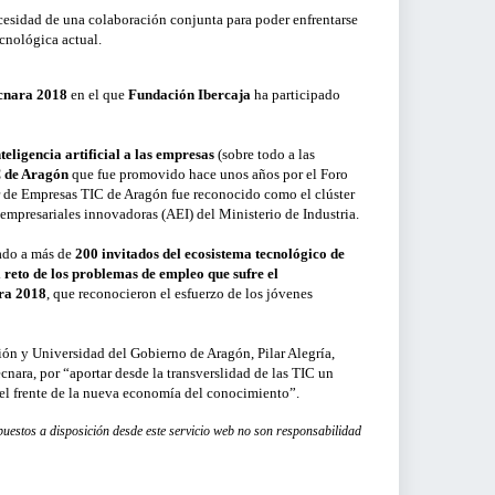
Correo electrónico o Usuario
esidad de una colaboración conjunta para poder enfrentarse
PRESAS
ecnológica actual.
LTROS
cnara 2018
en el que
Fundación Ibercaja
ha participado
Contraseña
¿Olvidaste tu contraseña?
R
MOSTRAR
teligencia artificial a las empresas
(sobre todo a las
S DE
C de Aragón
que fue promovido hace unos años por el Foro
r de Empresas TIC de Aragón fue reconocido como el clúster
ACCEDER
mpresariales innovadoras (AEI) del Ministerio de Industria.
nado a más de
200 invitados del ecosistema tecnológico de
 reto de los problemas de empleo que sufre el
ra 2018
, que reconocieron el esfuerzo de los jóvenes
ión y Universidad del Gobierno de Aragón, Pilar Alegría,
ecnara, por “aportar desde la transverslidad de las TIC un
 el frente de la nueva economía del conocimiento”.
 puestos a disposición desde este servicio web no son responsabilidad